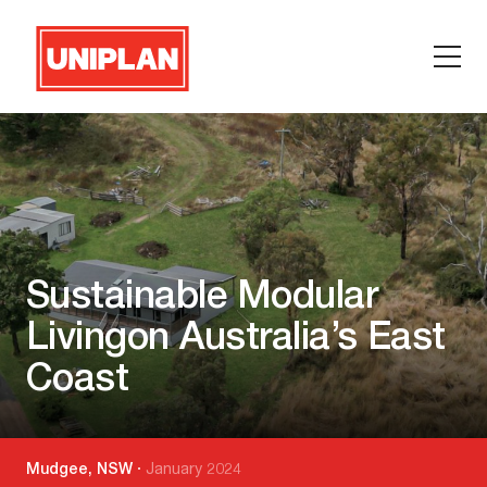
Skip
to
content
Sustainable Modular
Livingon Australia’s East
Coast
Mudgee, NSW
January 2024